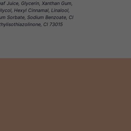
af Juice, Glycerin, Xanthan Gum,
ycol, Hexyl Cinnamal, Linalool,
sium Sorbate, Sodium Benzoate, Cl
hylisothiazolinone, Cl 73015