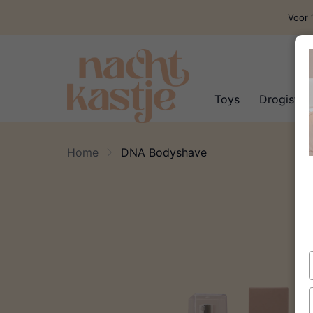
Voor 
Toys
Drogisteri
Home
DNA Bodyshave