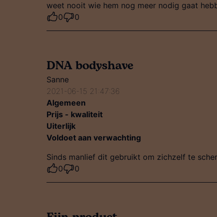
weet nooit wie hem nog meer nodig gaat hebb
0
0
DNA bodyshave
Sanne
2021-06-15 21:47:36
Algemeen
Prijs - kwaliteit
Uiterlijk
Voldoet aan verwachting
Sinds manlief dit gebruikt om zichzelf te scher
0
0