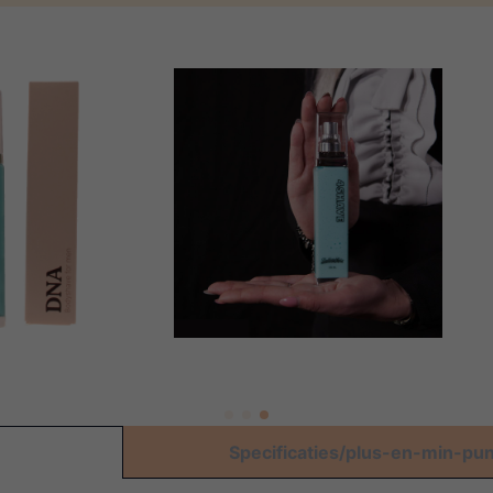
Specificaties/plus-en-min-pu