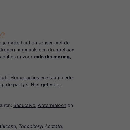
e?
 je natte huid en scheer met de
afdrogen nogmaals een druppel aan
achtjes in voor
extra kalmering,
Night Homeparties
en staan mede
 op de party’s. Niet getest op
euren:
Seductive
,
watermeloen
en
thicone, Tocopheryl Acetate,