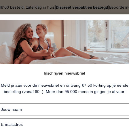
16:00 besteld, zaterdag in huis
|
Discreet verpakt en bezorgd
|
Beoordeli
j
Spellen & Giftsets
BDSM
Lingerie
Fun
Nieu
DNA Body
10%
Inschrijven nieuwsbrief
Meld je aan voor de nieuwsbrief en ontvang €7,50 korting op je eerste
bestelling (vanaf 60,-). Meer dan 95.000 mensen gingen je al voor!
€26.99
€29.99
Typ
+ Gevoelige huid
je
naam
+ Irritatie- en bultjesvrij resultaat
Typ
in
je