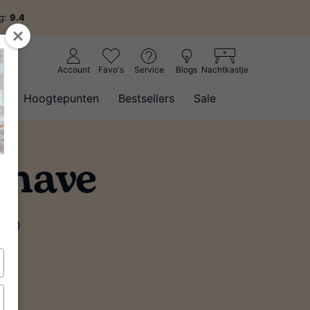
ng:
9.4
Account
Favo's
Service
Blogs
Nachtkastje
w
Hoogtepunten
Bestsellers
Sale
shave
(95)