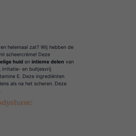
heren helemaal zat? Wij hebben de
ml scheercrème! Deze
elige huid
en
intieme delen
van
rritatie- en bultjesvrij
itamine E. Deze ingrediënten
dens als na het scheren. Deze
.
dyshave: