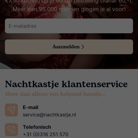
€7,50 korting op je eerste bestelling (vanaf 60,-).
Meer dan 95.000 mensen gingen je al voor!
Aanmelden
Nachtkastje klantenservice
Meer dan alleen een helpend handje…
E-mail
service@nachtkastje.nl
Telefonisch
+31 (0)316 251 570