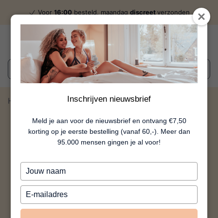
Voor
16:00
besteld, maandag
discreet
verzonden
Wat zoek je?
Inschrijven nieuwsbrief
Home
Donna - Zwart - S/M
Meld je aan voor de nieuwsbrief en ontvang €7,50
korting op je eerste bestelling (vanaf 60,-). Meer dan
95.000 mensen gingen je al voor!
Typ
je
naam
Typ
in
je
e-