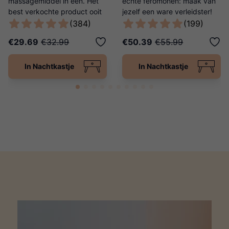
massagemiddel in één. Het
echte feromonen: maak van
best verkochte product ooit
jezelf een ware verleidster!
van Ladies Night!
(384)
(199)
€29.69
€32.99
€50.39
€55.99
In Nachtkastje
In Nachtkastje