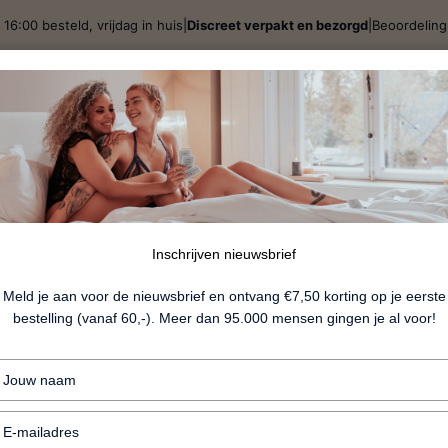
 16:00 besteld, vrijdag in huis
|
Discreet verpakt en bezorgd
|
Beoordelin
j
Spellen & Giftsets
BDSM
Lingerie
Fun
Nieu
Elva
Inschrijven nieuwsbrief
Meld je aan voor de nieuwsbrief en ontvang €7,50 korting op je eerste
bestelling (vanaf 60,-). Meer dan 95.000 mensen gingen je al voor!
€34.99
Typ
+ Trainingsset met 3 balletjes
je
naam
+ Intensere orgasmes trainen
Typ
in
je