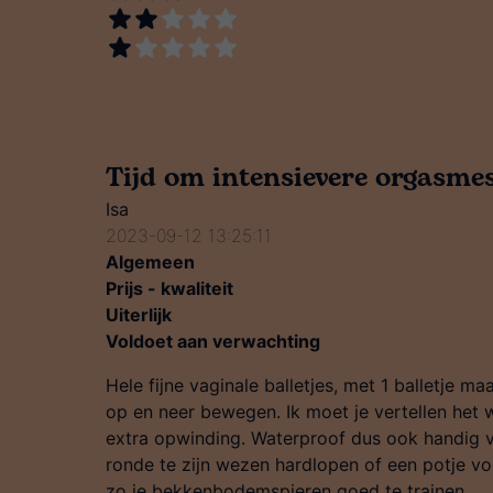
Tijd om intensievere orgasmes
Isa
2023-09-12 13:25:11
Algemeen
Prijs - kwaliteit
Uiterlijk
Voldoet aan verwachting
Hele fijne vaginale balletjes, met 1 balletje m
op en neer bewegen. Ik moet je vertellen het w
extra opwinding. Waterproof dus ook handig vo
ronde te zijn wezen hardlopen of een potje v
zo je bekkenbodemspieren goed te trainen.