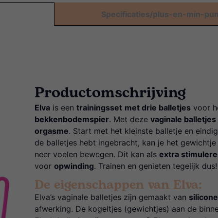
Specificaties/plus-en-min-pu
Productomschrijving
Elva
is een
trainingsset
met drie balletjes
voor he
bekkenbodemspier
. Met deze
vaginale balletjes
orgasme
. Start met het kleinste balletje en eind
de balletjes hebt ingebracht, kan je het gewichtje
neer voelen bewegen. Dit kan als
extra stimuler
voor
opwinding
. Trainen en genieten tegelijk dus!
De eigenschappen van Elva:
Elva’s vaginale balletjes zijn gemaakt van
silicon
afwerking. De kogeltjes (gewichtjes) aan de binne