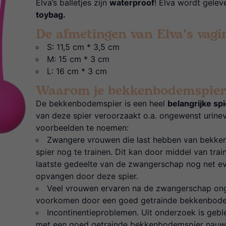
Elva’s balletjes zijn
waterproof
! Elva wordt gelev
toybag.
De afmetingen van Elva’s vagin
S: 11,5 cm * 3,5 cm
M: 15 cm * 3 cm
L: 16 cm * 3 cm
Waarom je bekkenbodemspier
De bekkenbodemspier is een heel
belangrijke spi
van deze spier veroorzaakt o.a. ongewenst urine
voorbeelden te noemen:
Zwangere vrouwen die last hebben van bekkeni
spier nog te trainen. Dit kan door middel van trai
laatste gedeelte van de zwangerschap nog net e
opvangen door deze spier.
Veel vrouwen ervaren na de zwangerschap onge
voorkomen door een goed getrainde bekkenbode
Incontinentieproblemen. Uit onderzoek is geb
met een goed getrainde bekkenbodemspier nauwel