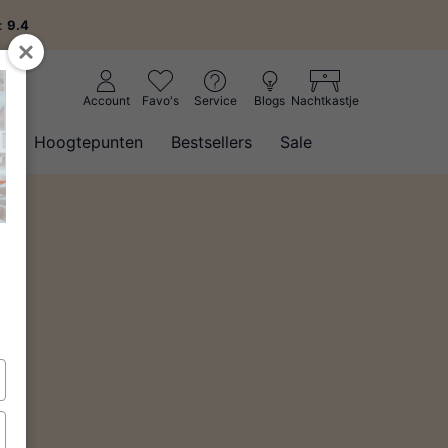
g:
9.4
Account
Favo's
Service
Blogs
Nachtkastje
w
Hoogtepunten
Bestsellers
Sale
(1)