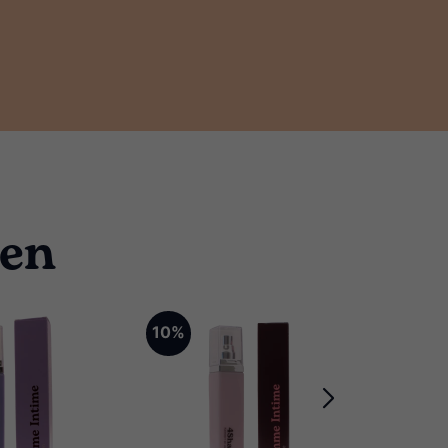
ten
10%
10%