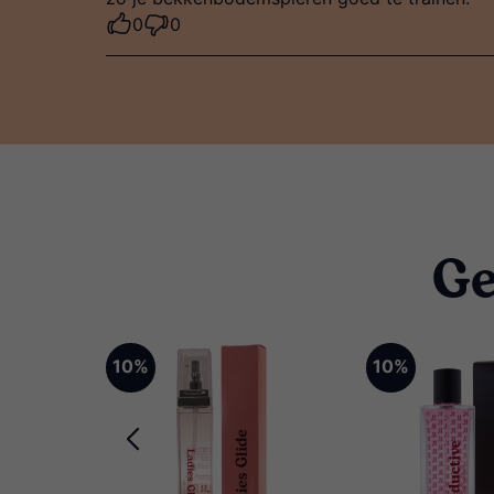
0
0
Ge
10%
10%