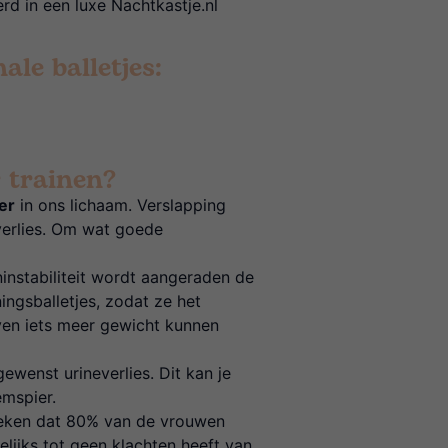
erd in een luxe Nachtkastje.nl
ale balletjes:
 trainen?
er
in ons lichaam. Verslapping
verlies. Om wat goede
nstabiliteit wordt aangeraden de
ningsballetjes, zodat ze het
ven iets meer gewicht kunnen
wenst urineverlies. Dit kan je
mspier.
leken dat 80% van de vrouwen
ijks tot geen klachten heeft van