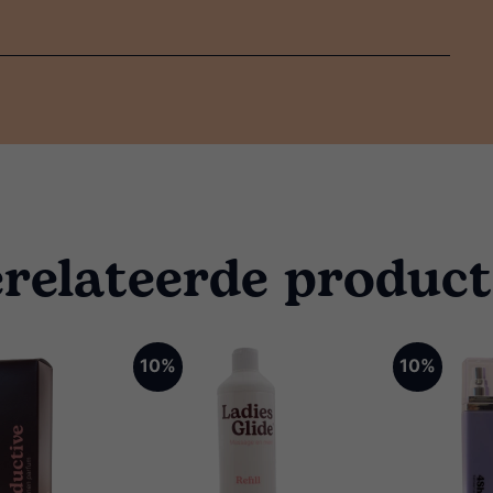
relateerde produc
10%
10%