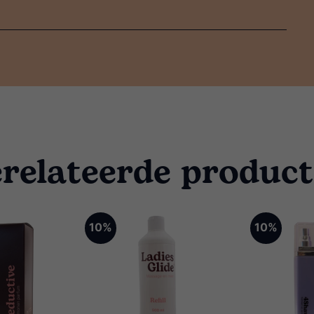
relateerde produc
10%
10%