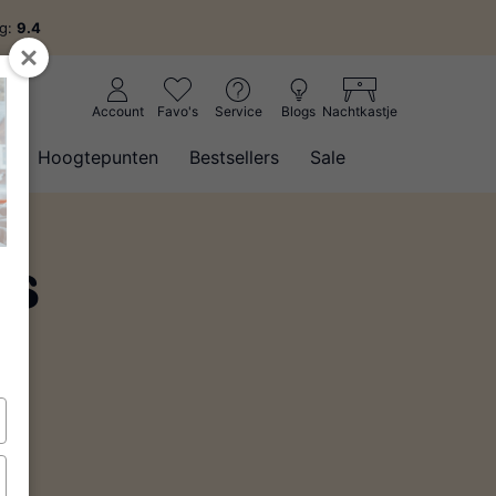
ng:
9.4
Account
Favo's
Service
Blogs
Nachtkastje
w
Hoogtepunten
Bestsellers
Sale
rs
(1)