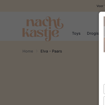
Voor 
Toys
Drogisteri
Home
Elva - Paars