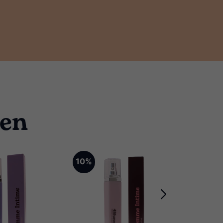
ten
10%
10%