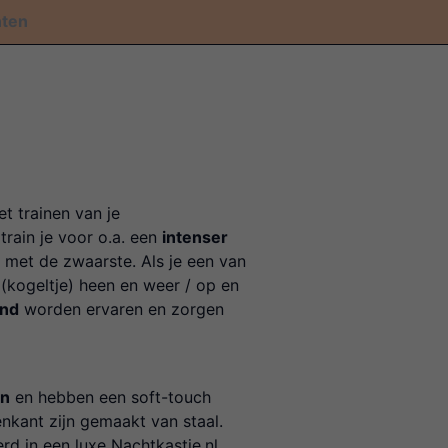
nten
t trainen van je
train je voor o.a. een
intenser
ig met de zwaarste. Als je een van
 (kogeltje) heen en weer / op en
end
worden ervaren en zorgen
en
en hebben een soft-touch
nkant zijn gemaakt van staal.
erd in een luxe Nachtkastje.nl