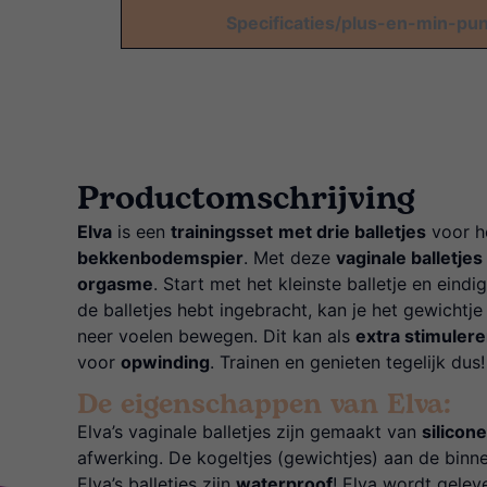
Specificaties/plus-en-min-pu
Productomschrijving
Elva
is een
trainingsset
met drie balletjes
voor he
bekkenbodemspier
. Met deze
vaginale balletjes
orgasme
. Start met het kleinste balletje en eind
de balletjes hebt ingebracht, kan je het gewichtje
neer voelen bewegen. Dit kan als
extra stimuler
voor
opwinding
. Trainen en genieten tegelijk dus!
De eigenschappen van Elva:
Elva’s vaginale balletjes zijn gemaakt van
silicon
afwerking. De kogeltjes (gewichtjes) aan de binne
Elva’s balletjes zijn
waterproof
! Elva wordt gelev