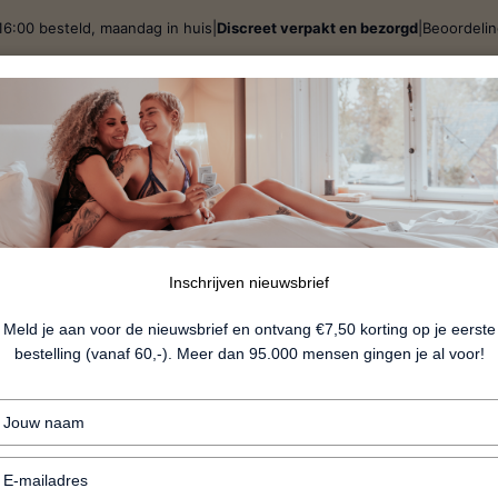
16:00 besteld, maandag in huis
|
Discreet verpakt en bezorgd
|
Beoordeli
j
Spellen & Giftsets
BDSM
Lingerie
Fun
Nieu
Elva - Paa
Inschrijven nieuwsbrief
Meld je aan voor de nieuwsbrief en ontvang €7,50 korting op je eerste
bestelling (vanaf 60,-). Meer dan 95.000 mensen gingen je al voor!
€34.99
Typ
+ Trainingsset met 3 balletjes
je
naam
+ Intensere orgasmes trainen
Typ
in
je