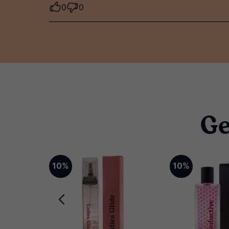
0
0
Ge
10%
10%