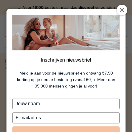
Voor
16:00
besteld, maandag
discreet
verzonden
Wat zoek je?
Inschrijven nieuwsbrief
Home
Extravagance - Rood
Meld je aan voor de nieuwsbrief en ontvang €7,50
korting op je eerste bestelling (vanaf 60,-). Meer dan
95.000 mensen gingen je al voor!
Typ
je
naam
Typ
in
je
e-