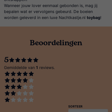
Wanneer jouw lover eenmaal gebonden is, mag jij
bepalen wat er vervolgens gebeurd. De boeien
worden geleverd in een luxe Nachtkastje.nl
toybag
!
Beoordelingen
5
Gemiddelde van
1
reviews.
SORTEER