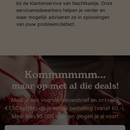
bij de klantenservice van Nachtkastje. Onze
servicemedewerkers helpen je verder en
waar mogelijk adviseren ze in oplossingen
van jouw probleem/defect.
Kommmmmm…
maar op met al die deals!
Meld je aan voor de nieuwsbrief en ontvang
€7,50 korting op je eerste bestelling (vanaf 60,-).
Meer dan 95.000 mensen gingen je al voor!