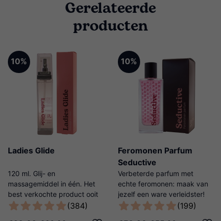
Gerelateerde
producten
10%
10%
Ladies Glide
Feromonen Parfum
Seductive
120 ml. Glij- en
Verbeterde parfum met
massagemiddel in één. Het
echte feromonen: maak van
best verkochte product ooit
jezelf een ware verleidster!
van Ladies Night!
(384)
(199)