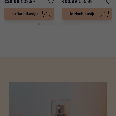
€29.69
€32.99
€50.39
€55.99
In Nachtkastje
In Nachtkastje