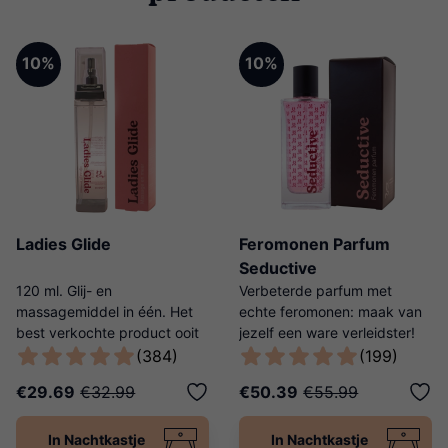
10%
10%
Ladies Glide
Feromonen Parfum
Seductive
120 ml. Glij- en
Verbeterde parfum met
massagemiddel in één. Het
echte feromonen: maak van
best verkochte product ooit
jezelf een ware verleidster!
van Ladies Night!
(384)
(199)
€29.69
€32.99
€50.39
€55.99
In Nachtkastje
In Nachtkastje