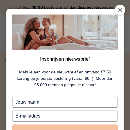
Voor
16:00
besteld, maandag
discreet
verzonden
Wat zoek je?
Inschrijven nieuwsbrief
Home
Jungle Blow - Paars
Meld je aan voor de nieuwsbrief en ontvang €7,50
korting op je eerste bestelling (vanaf 60,-). Meer dan
95.000 mensen gingen je al voor!
Typ
je
naam
Typ
in
je
e-