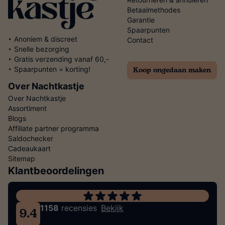
Betaalmethodes
Garantie
Spaarpunten
‣ Anoniem & discreet
Contact
‣ Snelle bezorging
‣ Gratis verzending vanaf 60,-
Koop ongedaan maken
‣ Spaarpunten = korting!
Over Nachtkastje
Over Nachtkastje
Assortiment
Blogs
Affiliate partner programma
Saldochecker
Cadeaukaart
Sitemap
Klantbeoordelingen
1158
recensies
Bekijk
9.4