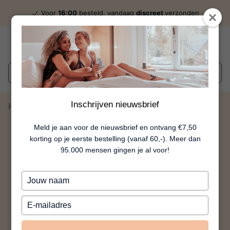
Voor
16:00
besteld, vandaag
discreet
verzonden
Wat zoek je?
Inschrijven nieuwsbrief
Home
Lise - Roze
Meld je aan voor de nieuwsbrief en ontvang €7,50
korting op je eerste bestelling (vanaf 60,-). Meer dan
95.000 mensen gingen je al voor!
Typ
je
naam
Typ
in
je
e-