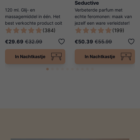
Seductive
120 ml. Glij- en
Verbeterde parfum met
massagemiddel in één. Het
echte feromonen: maak van
best verkochte product ooit
jezelf een ware verleidster!
van Ladies Night!
(384)
(199)
€29.69
€32.99
€50.39
€55.99
In Nachtkastje
In Nachtkastje