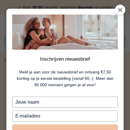
Voor
16:00
besteld, maandag
discreet
verzonden
Wat zoek je?
Inschrijven nieuwsbrief
Home
Mia - Paars
Meld je aan voor de nieuwsbrief en ontvang €7,50
korting op je eerste bestelling (vanaf 60,-). Meer dan
95.000 mensen gingen je al voor!
Typ
je
naam
Typ
in
je
e-