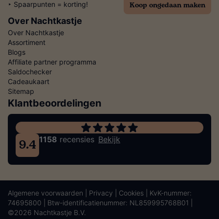
Koop ongedaan maken
‣ Spaarpunten = korting!
Over Nachtkastje
Over Nachtkastje
Assortiment
Blogs
Affiliate partner programma
Saldochecker
Cadeaukaart
Sitemap
Klantbeoordelingen
1158
recensies
Bekijk
9.4
Algemene voorwaarden
|
Privacy
|
Cookies
| KvK-nummer:
74695800 | Btw-identificatienummer: NL859995768B01 |
©2026 Nachtkastje B.V.