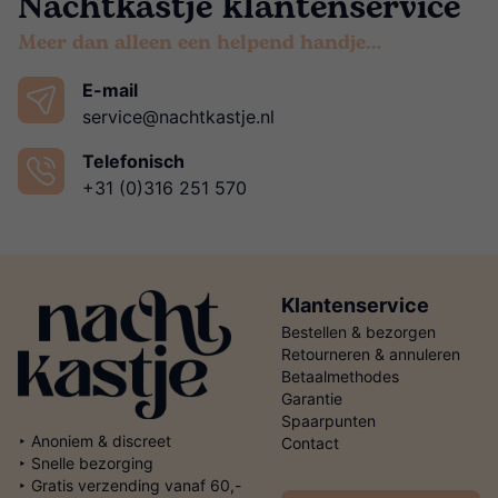
Nachtkastje klantenservice
Meer dan alleen een helpend handje…
E-mail
service@nachtkastje.nl
Telefonisch
+31 (0)316 251 570
Klantenservice
Bestellen & bezorgen
Retourneren & annuleren
Betaalmethodes
Garantie
Spaarpunten
‣ Anoniem & discreet
Contact
‣ Snelle bezorging
‣ Gratis verzending vanaf 60,-