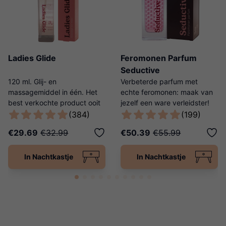
Ladies Glide
Feromonen Parfum
Seductive
120 ml. Glij- en
Verbeterde parfum met
massagemiddel in één. Het
echte feromonen: maak van
best verkochte product ooit
jezelf een ware verleidster!
van Ladies Night!
(384)
(199)
€29.69
€32.99
€50.39
€55.99
In Nachtkastje
In Nachtkastje