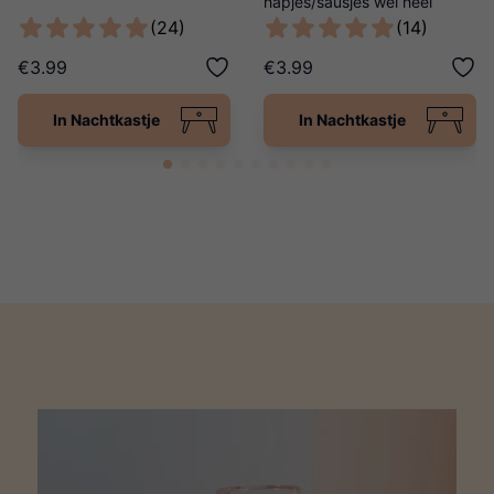
hapjes/sausjes wel heel
origineel!
(24)
(14)
€3.99
€3.99
In Nachtkastje
In Nachtkastje