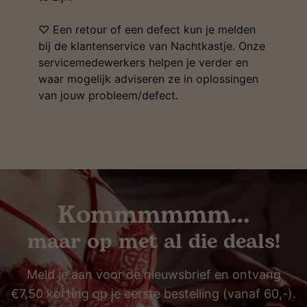
♡ Een retour of een defect kun je melden
bij de klantenservice van Nachtkastje. Onze
servicemedewerkers helpen je verder en
waar mogelijk adviseren ze in oplossingen
van jouw probleem/defect.
Kommmmmm…
maar op met al die deals!
Meld je aan voor de nieuwsbrief en ontvang
€7,50 korting op je eerste bestelling (vanaf 60,-).