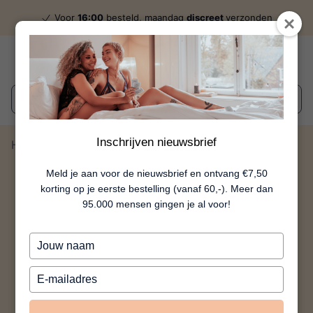
Voor
16:00
besteld, maandag
discreet
verzonden
Wat zoek je?
Inschrijven nieuwsbrief
Home
Penis Shotglaasjes
Meld je aan voor de nieuwsbrief en ontvang €7,50
korting op je eerste bestelling (vanaf 60,-). Meer dan
95.000 mensen gingen je al voor!
Typ
je
naam
Typ
in
je
e-