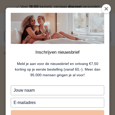
Voor
16:00
besteld, vandaag
discreet
verzonden
Wat zoek je?
Inschrijven nieuwsbrief
Home
Piemel Lolly Cocktail - 5 Stuks
Meld je aan voor de nieuwsbrief en ontvang €7,50
korting op je eerste bestelling (vanaf 60,-). Meer dan
95.000 mensen gingen je al voor!
Typ
je
naam
Typ
in
je
e-