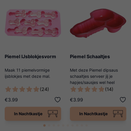
Piemel IJsblokjesvorm
Piemel Schaaltjes
Maak 11 piemelvormige
Met deze Piemel dipsaus
ijsblokjes met deze mal.
schaaltjes serveer jij je
hapjes/sausjes wel heel
origineel!
(24)
(14)
€3.99
€3.99
In Nachtkastje
In Nachtkastje