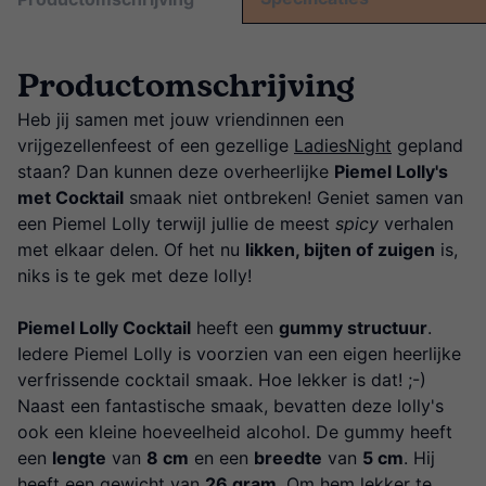
Productomschrijving
Heb jij samen met jouw vriendinnen een
vrijgezellenfeest of een gezellige
LadiesNight
gepland
staan? Dan kunnen deze overheerlijke
Piemel Lolly's
met Cocktail
smaak niet ontbreken! Geniet samen van
een Piemel Lolly terwijl jullie de meest
spicy
verhalen
met elkaar delen. Of het nu
likken, bijten of zuigen
is,
niks is te gek met deze lolly!
Piemel Lolly Cocktail
heeft een
gummy structuur
.
Iedere Piemel Lolly is voorzien van een eigen heerlijke
verfrissende cocktail smaak. Hoe lekker is dat! ;-)
Naast een fantastische smaak, bevatten deze lolly's
ook een kleine hoeveelheid alcohol. De gummy heeft
een
lengte
van
8 cm
en een
breedte
van
5 cm
. Hij
heeft een gewicht van
26 gram
. Om hem lekker te