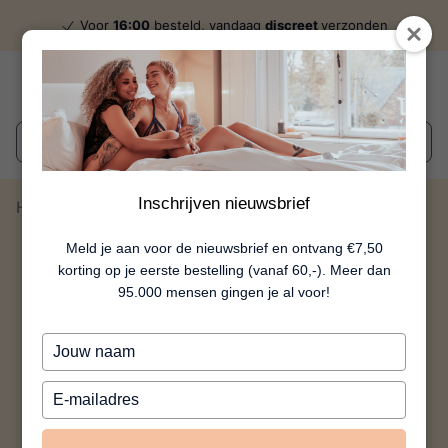
Voor
16:00
besteld, vandaag
discreet
verzonden
Wat zoek je?
Inschrijven nieuwsbrief
Home
Piemel Slaapmasker
Meld je aan voor de nieuwsbrief en ontvang €7,50
korting op je eerste bestelling (vanaf 60,-). Meer dan
95.000 mensen gingen je al voor!
Typ
je
naam
Typ
in
je
e-