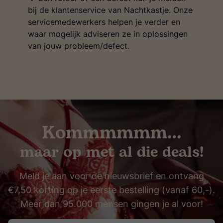
bij de klantenservice van Nachtkastje. Onze
servicemedewerkers helpen je verder en
waar mogelijk adviseren ze in oplossingen
van jouw probleem/defect.
Kommmmmm…
maar op met al die deals!
Meld je aan voor de nieuwsbrief en ontvang
€7,50 korting op je eerste bestelling (vanaf 60,-).
Meer dan 95.000 mensen gingen je al voor!