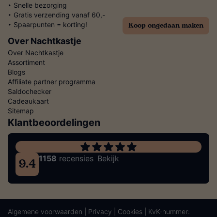
‣ Snelle bezorging
‣ Gratis verzending vanaf 60,-
Koop ongedaan maken
‣ Spaarpunten = korting!
Over Nachtkastje
Over Nachtkastje
Assortiment
Blogs
Affiliate partner programma
Saldochecker
Cadeaukaart
Sitemap
Klantbeoordelingen
1158
recensies
Bekijk
9.4
Algemene voorwaarden
|
Privacy
|
Cookies
| KvK-nummer: