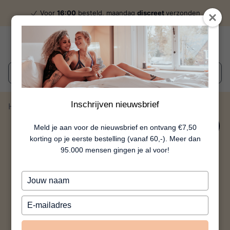
Voor
16:00
besteld, maandag
discreet
verzonden
Wat zoek je?
Inschrijven nieuwsbrief
Home
Vivedy - Roze
70%
Meld je aan voor de nieuwsbrief en ontvang €7,50
korting op je eerste bestelling (vanaf 60,-). Meer dan
95.000 mensen gingen je al voor!
Typ
je
naam
Typ
in
je
e-