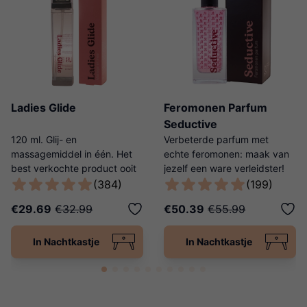
Ladies Glide
Feromonen Parfum
Seductive
120 ml. Glij- en
Verbeterde parfum met
massagemiddel in één. Het
echte feromonen: maak van
best verkochte product ooit
jezelf een ware verleidster!
van Ladies Night!
(384)
(199)
€29.69
€32.99
€50.39
€55.99
In Nachtkastje
In Nachtkastje