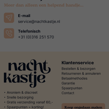
Meer dan alleen een helpend handje…
E-mail
service@nachtkastje.nl
Telefonisch
+31 (0)316 251 570
Klantenservice
Bestellen & bezorgen
Retourneren & annuleren
Betaalmethodes
Garantie
Spaarpunten
‣ Anoniem & discreet
Contact
‣ Snelle bezorging
‣ Gratis verzending vanaf 60,-
Koop ongedaan maken
‣ Spaarpunten = korting!