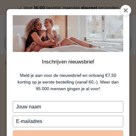
Voor
16:00
besteld, maandag
discreet
verzonden
Wat zoek je?
Inschrijven nieuwsbrief
Home
Voyade - Roze
Meld je aan voor de nieuwsbrief en ontvang €7,50
korting op je eerste bestelling (vanaf 60,-). Meer dan
95.000 mensen gingen je al voor!
Typ
je
naam
Typ
in
je
e-