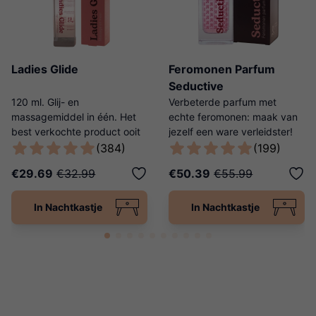
Ladies Glide
Feromonen Parfum
Seductive
120 ml. Glij- en
Verbeterde parfum met
massagemiddel in één. Het
echte feromonen: maak van
best verkochte product ooit
jezelf een ware verleidster!
van Ladies Night!
(384)
(199)
€29.69
€32.99
€50.39
€55.99
In Nachtkastje
In Nachtkastje