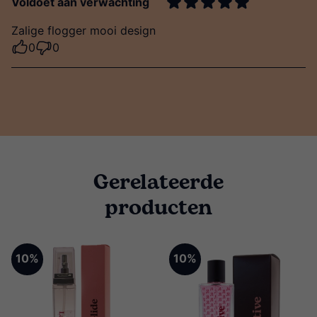
Voldoet aan verwachting
Zalige flogger mooi design
0
0
Gerelateerde
producten
10%
10%