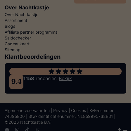
Over Nachtkastje
Over Nachtkastje
Assortiment
Blogs
Affiliate partner programma
Saldochecker
Cadeaukaart
Sitemap
Klantbeoordelingen
1158
recensies
Bekijk
9.4
Algemene voorwaarden
|
Privacy
|
Cookies
| KvK-nummer:
74695800 | Btw-identificatienummer: NL859995768B01 |
©2026 Nachtkastje B.V.
Facebook
Instagram
TikTok
Vimeo