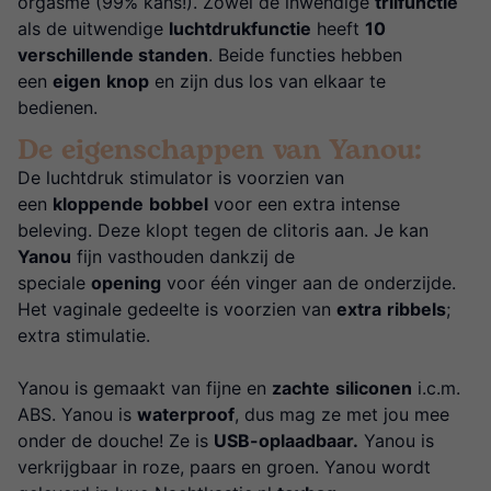
orgasme (99% kans!). Zowel de inwendige
trilfunctie
als de uitwendige
luchtdrukfunctie
heeft
10
verschillende standen
. Beide functies hebben
een
eigen
knop
en zijn dus los van elkaar te
bedienen.
De eigenschappen van Yanou:
De luchtdruk stimulator is voorzien van
een
kloppende
bobbel
voor een extra intense
beleving. Deze klopt tegen de clitoris aan. Je kan
Yanou
fijn vasthouden dankzij de
speciale
opening
voor één vinger aan de onderzijde.
Het vaginale gedeelte is voorzien van
extra
ribbels
;
extra stimulatie.
Yanou is gemaakt van fijne en
zachte
siliconen
i.c.m.
ABS. Yanou is
waterproof
, dus mag ze met jou mee
onder de douche! Ze is
USB-oplaadbaar.
Yanou is
verkrijgbaar in roze, paars en groen. Yanou wordt