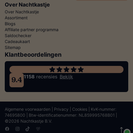
Over Nachtkastje
Over Nachtkastje
Assortiment
Blogs
Affiliate partner programma
Saldochecker
Cadeaukaart
Sitemap
Klantbeoordelingen
1158
recensies
Bekijk
9.4
Algemene voorwaarden
|
Privacy
|
Cookies
| KvK-nummer:
74695800 | Btw-identificatienummer: NL859995768B01 |
©2026 Nachtkastje B.V.
Facebook
Instagram
TikTok
Vimeo