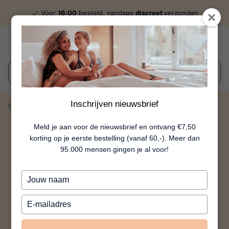
Voor
16:00
besteld, vandaag
discreet
verzonden
Wat zoek je?
Inschrijven nieuwsbrief
Home
Yanou
Meld je aan voor de nieuwsbrief en ontvang €7,50
korting op je eerste bestelling (vanaf 60,-). Meer dan
95.000 mensen gingen je al voor!
Typ
je
naam
Typ
in
je
e-