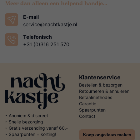
Meer dan alleen een helpend handje…
E-mail
service@nachtkastje.nl
Telefonisch
+31 (0)316 251 570
Klantenservice
Bestellen & bezorgen
Retourneren & annuleren
Betaalmethodes
Garantie
Spaarpunten
‣ Anoniem & discreet
Contact
‣ Snelle bezorging
‣ Gratis verzending vanaf 60,-
Koop ongedaan maken
‣ Spaarpunten = korting!