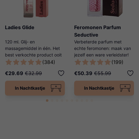
Ladies Glide
Feromonen Parfum
Seductive
120 ml. Glij- en
Verbeterde parfum met
massagemiddel in één. Het
echte feromonen: maak van
best verkochte product ooit
jezelf een ware verleidster!
van Ladies Night!
(384)
(199)
€29.69
€32.99
€50.39
€55.99
In Nachtkastje
In Nachtkastje