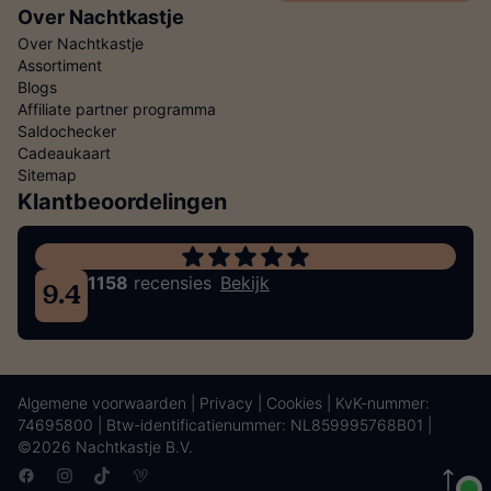
Over Nachtkastje
Over Nachtkastje
Assortiment
Blogs
Affiliate partner programma
Saldochecker
Cadeaukaart
Sitemap
Klantbeoordelingen
1158
recensies
Bekijk
9.4
Algemene voorwaarden
|
Privacy
|
Cookies
| KvK-nummer:
74695800 | Btw-identificatienummer: NL859995768B01 |
©2026 Nachtkastje B.V.
Facebook
Instagram
TikTok
Vimeo