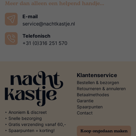
Meer dan alleen een helpend handje…
E-mail
service@nachtkastje.nl
Telefonisch
+31 (0)316 251 570
Klantenservice
Bestellen & bezorgen
Retourneren & annuleren
Betaalmethodes
Garantie
Spaarpunten
‣ Anoniem & discreet
Contact
‣ Snelle bezorging
‣ Gratis verzending vanaf 60,-
Koop ongedaan maken
‣ Spaarpunten = korting!