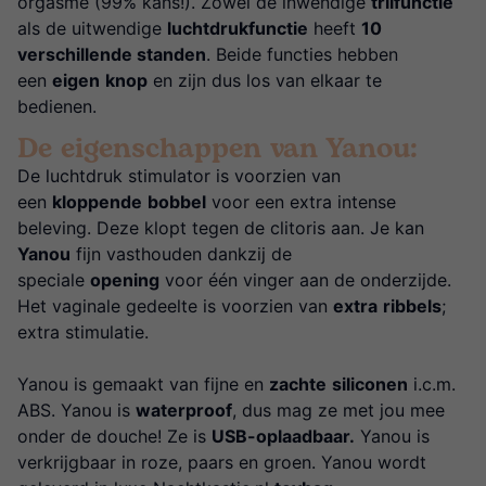
orgasme (99% kans!). Zowel de inwendige
trilfunctie
als de uitwendige
luchtdrukfunctie
heeft
10
verschillende standen
. Beide functies hebben
een
eigen
knop
en zijn dus los van elkaar te
bedienen.
De eigenschappen van Yanou:
De luchtdruk stimulator is voorzien van
een
kloppende
bobbel
voor een extra intense
beleving. Deze klopt tegen de clitoris aan. Je kan
Yanou
fijn vasthouden dankzij de
speciale
opening
voor één vinger aan de onderzijde.
Het vaginale gedeelte is voorzien van
extra
ribbels
;
extra stimulatie.
Yanou is gemaakt van fijne en
zachte
siliconen
i.c.m.
ABS. Yanou is
waterproof
, dus mag ze met jou mee
onder de douche! Ze is
USB-oplaadbaar.
Yanou is
verkrijgbaar in roze, paars en groen. Yanou wordt