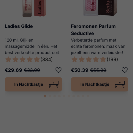
Ladies Glide
Feromonen Parfum
Seductive
120 ml. Glij- en
Verbeterde parfum met
massagemiddel in één. Het
echte feromonen: maak van
best verkochte product ooit
jezelf een ware verleidster!
van Ladies Night!
(384)
(199)
€29.69
€32.99
€50.39
€55.99
In Nachtkastje
In Nachtkastje