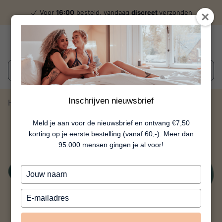
Voor
16:00
besteld, vandaag
discreet
verzonden
Wat zoek je?
Inschrijven nieuwsbrief
Home
Yanou - Groen
Meld je aan voor de nieuwsbrief en ontvang €7,50
korting op je eerste bestelling (vanaf 60,-). Meer dan
95.000 mensen gingen je al voor!
Typ
je
naam
Typ
in
je
e-