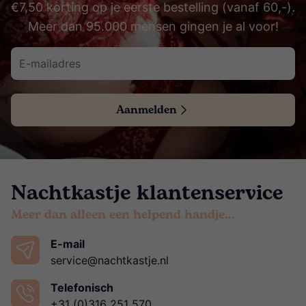
€7,50 korting op je eerste bestelling (vanaf 60,-).
Meer dan 95.000 mensen gingen je al voor!
Aanmelden
Nachtkastje klantenservice
Meer dan alleen een helpend handje…
E-mail
service@nachtkastje.nl
Telefonisch
+31 (0)316 251 570