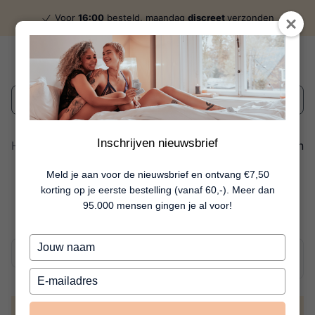
Voor
16:00
besteld, maandag
discreet
verzonden
Wat zoek je?
Inschrijven nieuwsbrief
Home
Giftsets voor haar
10 Artikelen
Giftsets voor
Meld je aan voor de nieuwsbrief en ontvang €7,50
korting op je eerste bestelling (vanaf 60,-). Meer dan
haar
95.000 mensen gingen je al voor!
Typ
je
naam
Typ
in
je
e-