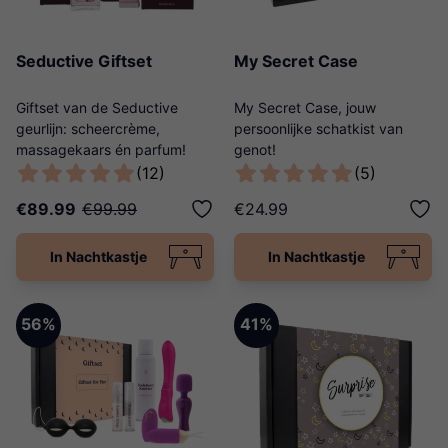
Seductive Giftset
My Secret Case
Giftset van de Seductive
My Secret Case, jouw
geurlijn: scheercrème,
persoonlijke schatkist van
massagekaars én parfum!
genot!
(12)
(5)
€89.99
€99.99
€24.99
In Nachtkastje
In Nachtkastje
56%
41%