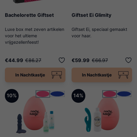
Bachelorette Giftset
Giftset Ei Glimity
Luxe box met zeven artikelen
Giftset Ei, speciaal gemaakt
voor het ultieme
voor haar.
vrijgezellenfeest!
€44.99
€86.27
€59.99
€66.97
In Nachtkastje
In Nachtkastje
roze
roze
blauw
blauw
10%
14%