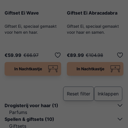
Giftset Ei Wave
Giftset Ei Abracadabra
Giftset Ei, speciaal gemaakt
Giftset Ei, speciaal gemaakt
voor hem en haar.
voor haar en samen.
€59.99
€66.97
€89.99
€104.98
In Nachtkastje
In Nachtkastje
Reset filter
Inklappen
Drogisterij voor haar (1)
Parfums
Spellen & giftsets (10)
Giftsets