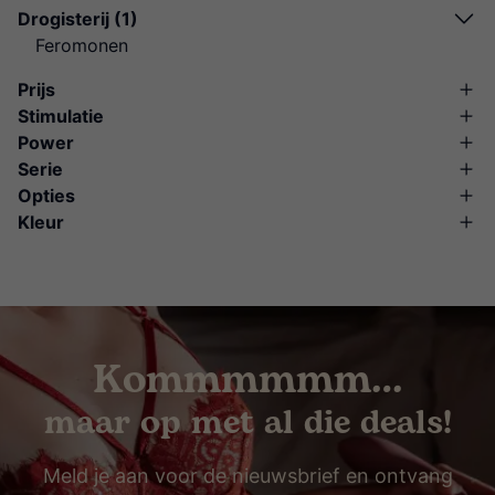
Drogisterij (1)
Feromonen
Prijs
Stimulatie
Power
Serie
Opties
Kleur
Kommmmmm…
maar op met al die deals!
Meld je aan voor de nieuwsbrief en ontvang