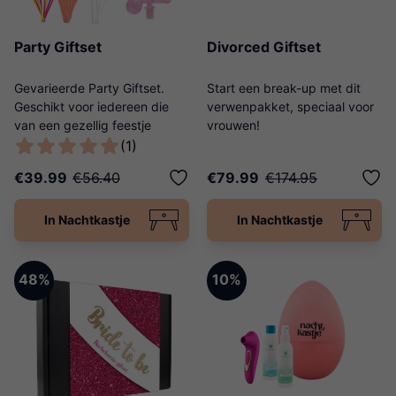
Party Giftset
Divorced Giftset
Gevarieerde Party Giftset.
Start een break-up met dit
Geschikt voor iedereen die
verwenpakket, speciaal voor
van een gezellig feestje
vrouwen!
houdt.
(1)
€39.99
€56.40
€79.99
€174.95
In Nachtkastje
In Nachtkastje
48%
10%