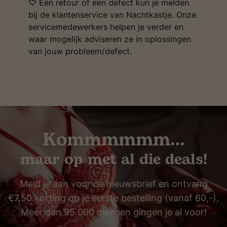
♡ Een retour of een defect kun je melden
bij de klantenservice van Nachtkastje. Onze
servicemedewerkers helpen je verder en
waar mogelijk adviseren ze in oplossingen
van jouw probleem/defect.
Kommmmmm…
maar op met al die deals!
Meld je aan voor de nieuwsbrief en ontvang
€7,50 korting op je eerste bestelling (vanaf 60,-).
Meer dan 95.000 mensen gingen je al voor!