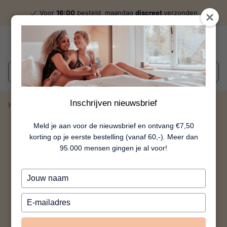
Voor
16:00
besteld, maandag
discreet
verzonden
Wat zoek je?
Inschrijven nieuwsbrief
Home
Dreamliner Plug - Groen
Meld je aan voor de nieuwsbrief en ontvang €7,50
korting op je eerste bestelling (vanaf 60,-). Meer dan
95.000 mensen gingen je al voor!
Typ
je
naam
Typ
in
je
e-