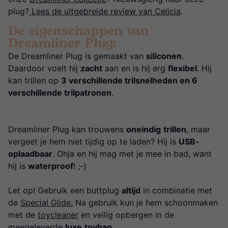
plug?
Lees de uitgebreide review van Celicia
.
De eigenschappen van
Dreamliner Plug:
De Dreamliner Plug is gemaakt van
siliconen
.
Daardoor voelt hij
zacht
aan en is hij erg
flexibel
. Hij
kan trillen op
3 verschillende trilsnelheden en 6
verschillende trilpatronen
.
Dreamliner Plug kan trouwens
oneindig
trillen
, maar
vergeet je hem niet tijdig op te laden? Hij is
USB-
oplaadbaar
. Ohja en hij mag met je mee in bad, want
hij is
waterproof
! ;-)
Let op! Gebruik een buttplug
altijd
in combinatie met
de
Special Glide.
Na gebruik kun je hem schoonmaken
met de
toycleaner
en veilig opbergen in de
meegeleverde
luxe
toybag
.