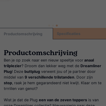
Specificaties
Productomschrijving
Productomschrijving
Ben je op zoek naar een nieuw speeltje voor
anaal
trilplezier
? Droom dan lekker weg met de
Dreamliner
Plug
! Deze
buttplug
verwent jou of je partner door
middel van
9 verschillende trilstanden
. Door zijn
stop
, raak je hem gegarandeerd niet kwijt. Klaar om te
trrrillen van genot?
Wist je dat de Plug
een van de zeven toppers
is van
onze
Dreamliner collectie
? Nieuwsgierig naar deze