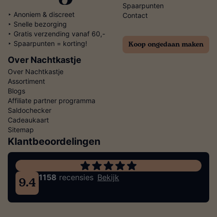
Spaarpunten
‣ Anoniem & discreet
Contact
‣ Snelle bezorging
‣ Gratis verzending vanaf 60,-
Koop ongedaan maken
‣ Spaarpunten = korting!
Over Nachtkastje
Over Nachtkastje
Assortiment
Blogs
Affiliate partner programma
Saldochecker
Cadeaukaart
Sitemap
Klantbeoordelingen
1158
recensies
Bekijk
9.4