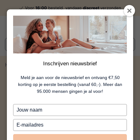
Voor
16:00
besteld, vandaag
discreet
verzonden
Wat zoek je?
Inschrijven nieuwsbrief
Home
Love Covers - Huidskleur
Meld je aan voor de nieuwsbrief en ontvang €7,50
korting op je eerste bestelling (vanaf 60,-). Meer dan
95.000 mensen gingen je al voor!
Typ
je
naam
Typ
in
je
e-